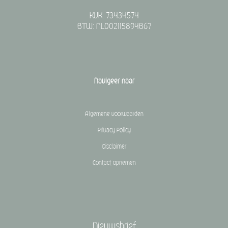
KVK: 73434574
BTW: NL002115894B67
Navigeer naar
Algemene voorwaarden
Privacy Policy
Disclaimer
Contact opnemen
Nieuwsbrief