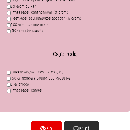
13 gram melkpoeder geen koffiemelk!
25 gram suiker
1 theelepel xanthangum (3 gram)
1 eetlepel psyliumvezelspoeder (6 gram)
300 gram warme melk
150 gram bruiswater
Extra nodig
Suikermengsel voor de coating
150 gr donkere bruine basterdsuiker
5 gr stroop
1 theelepel kaneel
Pin
Print