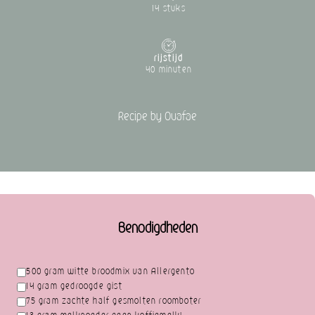
14 stuks
rijstijd
40 minuten
Recipe by Ouafae
Benodigdheden
500 gram witte broodmix van Allergento
14 gram gedroogde gist
75 gram zachte half gesmolten roomboter