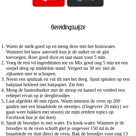
Bereidingswijze
Warm de melk goed op en meng deze met het bruiswater.
Wanneer het lauw aanvoelt kun je de suiker en de gist
toevoegen. Roer goed door en laat staan voor 5 min.
Voeg de rest vd ingrediënten toe en Mix goed ong 5 min tot een
soepel deeg op middelste stand. Vergeet na 30 sec niet de
zijkanten mee te schrapen.
Neem een spuitzak en vul dit met het deeg. Spuit spiralen op een
bakplaat bekleed met bakpapier. Zie foto
Meng de basterdsuiker met de stroop en kaneel en verdeel een
eetlepel ervan op je deegbroodjes
Laat afgedekt 40 min rijzen. Warm intussen de oven op 200
graden met een braadslede en steentjes. (Ongeveer 20 min) ( we
gaan weer bakken met stoom) zie mijn eerdere topics op
Facebook hoe je dat doet)
Spuit de broodjes in met water. En kook water. Wanneer je de
broodjes in de oven schuift giet je ongeveer 150 ml in de
braadslede en sluit direct de oven. Bak de broodjes voor ong 13