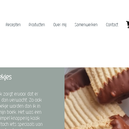
Recepten
Producten
Over mij
Samenwerken
Contact
ekjes
 zorgt ervoor dat er
 dan verwacht. Zo ook
oekje worden dan ik in
mijn boek. Het was een
simpel knapperig kaak
toch iets speciaals van