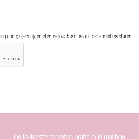
icy van glutenvrijgenietenmetouafae.nl en wil deze mail versturen.
De lekkerste recepten gratis in je mailbox