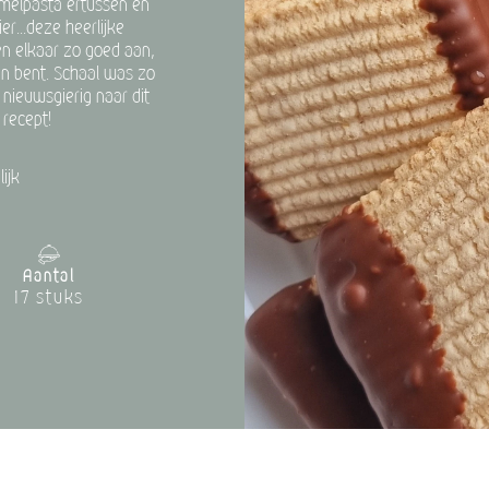
amelpasta ertussen en
er...deze heerlijke
n elkaar zo goed aan,
en bent. Schaal was zo
nieuwsgierig naar dit
 recept!
ijk
Aantal
17 stuks