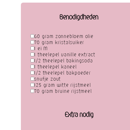
Benodigdheden
60 gram zonnebloem olie
70 gram kristalsuiker
1 ei M
1 theelepel vanille extract
1/2 theelepel bakingsoda
1 theelepel kaneel
1/2 theelepel bakpoeder
snufje zout
125 gram witte rijstmeel
70 gram bruine rijstmeel
Extra nodig