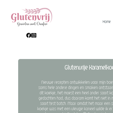
Home
Glutenvrije Karamelko
Nieuwe recepten ontwikkelen voor mijn boek
soms hele andere dingen en smaken ontstaan
dit koekje, het moest een heel ander soort k
gedachten had, dus daarom komt het niet in 
soort test batch. Maar omdat het maar een 
koekje was met een vleugje kaneel wilde ik er 