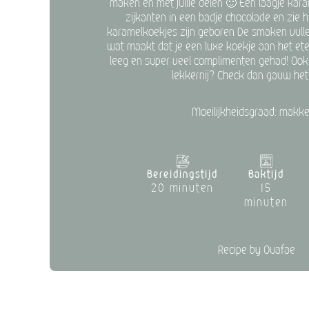
maken en met jullie delen 🙂 Een laagje kar
zijkanten in een badje chocolade en zie hi
karamelkoekjes zijn geboren De smaken vulle
wat maakt dat je een luxe koekje aan het et
leeg en super veel complimenten gehad! Ook 
lekkernij? Check dan gauw het
Moeilijkheidsgraad: makkel
Bereidingstijd
Baktijd
20 minuten
15
minuten
Recipe by Ouafae