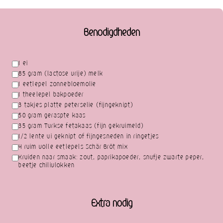
Benodigdheden
1 ei
85 gram (lactose vrije) melk
1 eetlepel zonnebloemolie
1 theelepel bakpoeder
3 takjes platte peterselie (fijngeknipt)
50 gram geraspte kaas
35 gram Turkse fetakaas (fijn gekruimeld)
1/2 lente ui geknipt of fijngesneden in ringetjes
4 ruim volle eetlepels Schär Bröt mix
Kruiden naar smaak: zout, paprikapoeder, snufje zwarte peper,
beetje chilivlokken
Extra nodig