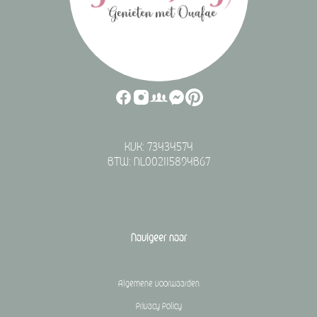
KVK: 73434574
BTW: NL002115894B67
Navigeer naar
Algemene voorwaarden
Privacy Policy