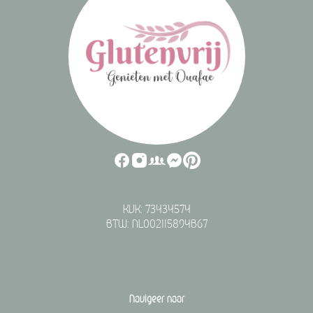
KVK: 73434574
BTW: NL002115894B67
Navigeer naar