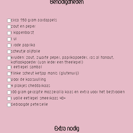
Benodigdheden
circa 950 gram aardappels
zout en peper
1 kippenborst
1 ui
1 rode paprika
scheutje olijfolie
kruiden: zout, zwarte peper, paprikapoeder, ras al hanout,
koflookpoeder (van ieder een theelepel)
1 eetlepel sambal
flinke scheut ketjap manis (glutenvrij)
Voor de kaasvulling
4 plakjes cheddarkaas
100 gram geraspte mozzeralla kaas en extra voor het bestrooien
1 volle eetlepel smeerkaas 40+
Gedroogde peterselie
Extra nodig