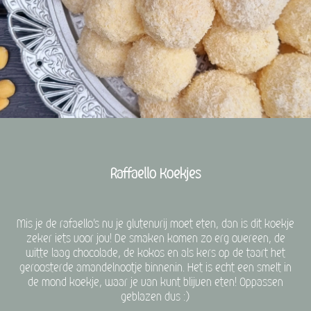
Raffaello Koekjes
Mis je de rafaello's nu je glutenvrij moet eten, dan is dit koekje
zeker iets voor jou! De smaken komen zo erg overeen, de
witte laag chocolade, de kokos en als kers op de taart het
geroosterde amandelnootje binnenin. Het is echt een smelt in
de mond koekje, waar je van kunt blijven eten! Oppassen
geblazen dus :)