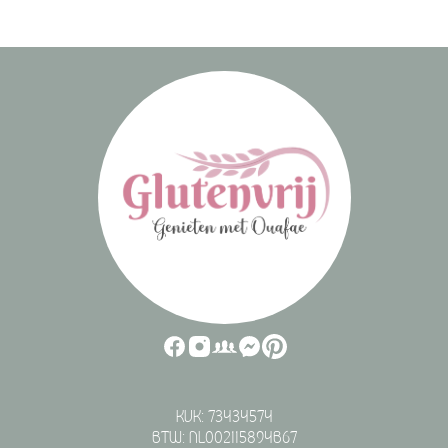
KVK: 73434574
BTW: NL002115894B67