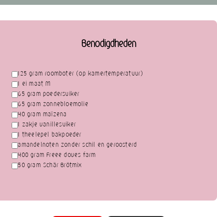
Benodigdheden
125 gram roomboter (op kamertemperatuur)
1 ei maat M
65 gram poedersuiker
65 gram zonnebloemolie
40 gram maïzena
1 zakje vanillesuiker
1 theelepel bakpoeder
amandelnoten zonder schil en geroosterd
400 gram Freee doves farm
50 gram Schär Brötmix