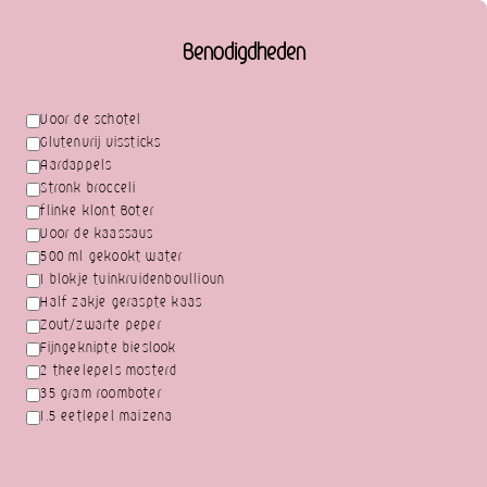
Benodigdheden
Voor de schotel
Glutenvrij vissticks
Aardappels
Stronk brocceli
flinke klont Boter
Voor de kaassaus
500 ml gekookt water
1 blokje tuinkruidenboullioun
Half zakje geraspte kaas
Zout/zwarte peper
Fijngeknipte bieslook
2 theelepels mosterd
35 gram roomboter
1.5 eetlepel maizena