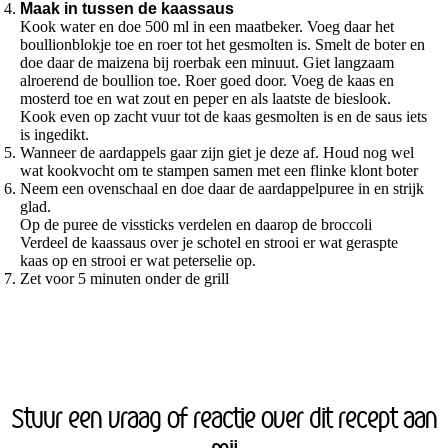
Maak in tussen de kaassaus
Kook water en doe 500 ml in een maatbeker. Voeg daar het
boullionblokje toe en roer tot het gesmolten is. Smelt de boter en
doe daar de maizena bij roerbak een minuut. Giet langzaam
alroerend de boullion toe. Roer goed door. Voeg de kaas en
mosterd toe en wat zout en peper en als laatste de bieslook.
Kook even op zacht vuur tot de kaas gesmolten is en de saus iets
is ingedikt.
Wanneer de aardappels gaar zijn giet je deze af. Houd nog wel
wat kookvocht om te stampen samen met een flinke klont boter
Neem een ovenschaal en doe daar de aardappelpuree in en strijk
glad.
Op de puree de vissticks verdelen en daarop de broccoli
Verdeel de kaassaus over je schotel en strooi er wat geraspte
kaas op en strooi er wat peterselie op.
Zet voor 5 minuten onder de grill
Stuur een vraag of reactie over dit recept aan