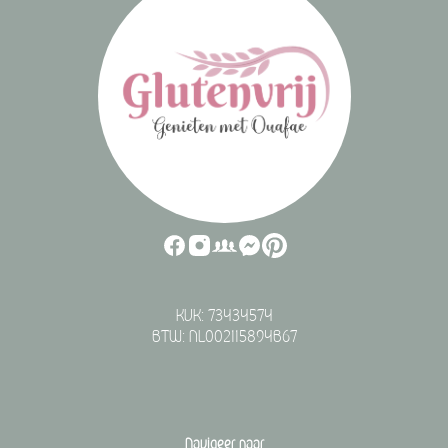
KVK: 73434574
BTW: NL002115894B67
Navigeer naar