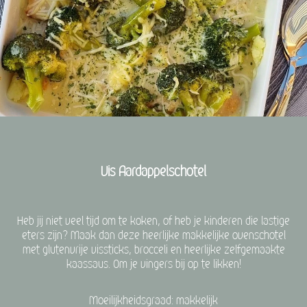
Vis Aardappelschotel
Heb jij niet veel tijd om te koken, of heb je kinderen die lastige
eters zijn? Maak dan deze heerlijke makkelijke ovenschotel
met glutenvrije vissticks, brocceli en heerlijke zelfgemaakte
kaassaus. Om je vingers bij op te likken!
Moeilijkheidsgraad: makkelijk