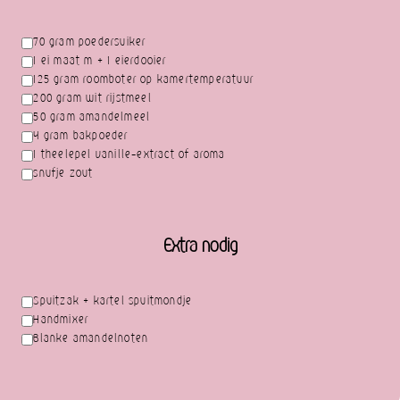
70 gram poedersuiker
1 ei maat m + 1 eierdooier
125 gram roomboter op kamertemperatuur
200 gram wit rijstmeel
50 gram amandelmeel
4 gram bakpoeder
1 theelepel vanille-extract of aroma
snufje zout
Extra nodig
Spuitzak + kartel spuitmondje
Handmixer
Blanke amandelnoten