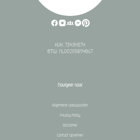
KVK: 73434574
BTW: NL002115894B67
Navigeer naar
Algemene voorwaarden
Privacy Policy
Disclaimer
Contact opnemen