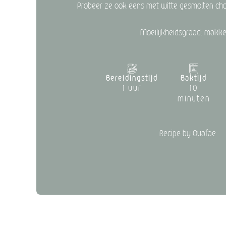
Probeer ze ook eens met witte gesmolten ch
Moeilijkheidsgraad: makkel
Bereidingstijd
Baktijd
1 uur
10
minuten
Recipe by Ouafae