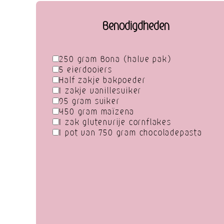
Benodigdheden
250 gram Bona (halve pak)
5 eierdooiers
Half zakje bakpoeder
1 zakje vanillesuiker
95 gram suiker
450 gram maïzena
1 zak glutenvrije cornflakes
1 pot van 750 gram chocoladepasta