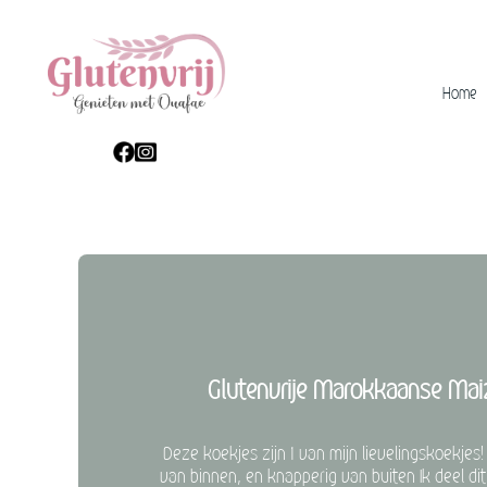
Home
Glutenvrije Marokkaanse Ma
Deze koekjes zijn 1 van mijn lievelingskoekjes
van binnen, en knapperig van buiten Ik deel dit 