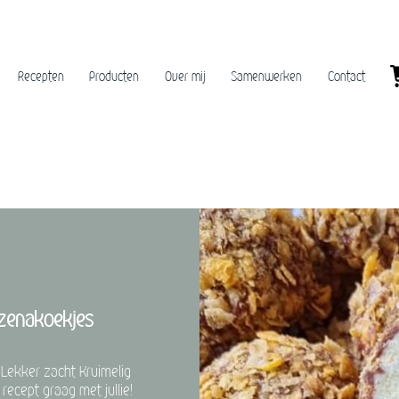
Recepten
Producten
Over mij
Samenwerken
Contact
izenakoekjes
! Lekker zacht Kruimelig
recept graag met jullie!