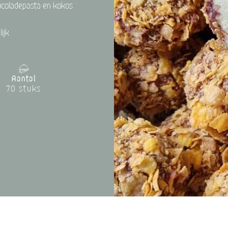
ocoladepasta en kokos
ijk
Aantal
70 stuks