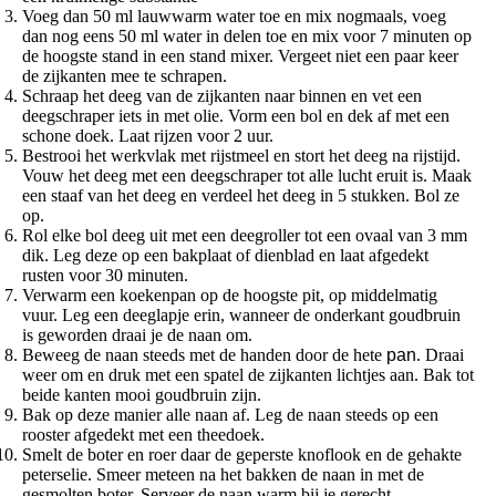
Voeg dan 50 ml lauwwarm water toe en mix nogmaals, voeg
dan nog eens 50 ml water in delen toe en mix voor 7 minuten op
de hoogste stand in een stand mixer. Vergeet niet een paar keer
de zijkanten mee te schrapen.
Schraap het deeg van de zijkanten naar binnen en vet een
deegschraper iets in met olie. Vorm een bol en dek af met een
schone doek. Laat rijzen voor 2 uur.
Bestrooi het werkvlak met rijstmeel en stort het deeg na rijstijd.
Vouw het deeg met een deegschraper tot alle lucht eruit is. Maak
een staaf van het deeg en verdeel het deeg in 5 stukken. Bol ze
op.
Rol elke bol deeg uit met een deegroller tot een ovaal van 3 mm
dik. Leg deze op een bakplaat of dienblad en laat afgedekt
rusten voor 30 minuten.
Verwarm een koekenpan op de hoogste pit, op middelmatig
vuur. Leg een deeglapje erin, wanneer de onderkant goudbruin
is geworden draai je de naan om.
Beweeg de naan steeds met de handen door de hete
pan
. Draai
weer om en druk met een spatel de zijkanten lichtjes aan. Bak tot
beide kanten mooi goudbruin zijn.
Bak op deze manier alle naan af. Leg de naan steeds op een
rooster afgedekt met een theedoek.
Smelt de boter en roer daar de geperste knoflook en de gehakte
peterselie. Smeer meteen na het bakken de naan in met de
gesmolten boter. Serveer de naan warm bij je gerecht.