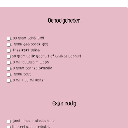
Benodigdheden
300 gram Schär Bröt
3 gram gedroogde gist
1 theelepel suiker
150 gram volle yoghurt of Griekse yoghurt
50 ml lauwwarm water
20 gram zonnebloemolie
5 gram zout
50 ml + 50 ml water
Extra nodig
Stand mixer + vlinderhaak
rijstmeel voor werkvlak