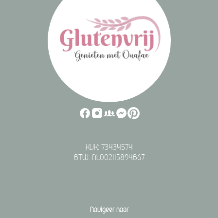
KVK: 73434574
BTW: NL002115894B67
Navigeer naar