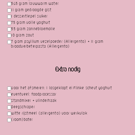
565 gram lauwwarm water
11 gram gedroogde gist
1 dessertlepel suiker
75 gram volle yoghurt
55 gram zonnebloemolie
10 gram zout
7 gram psyllium vezelpoeder (Allergento) + 11 gram
broodverbeterpasta (Allergento)
Extra nodig
Voor het afsmeren: 1 losgeklopt ei Flinke scheut yoghurt
eventueel: foodprocessor
Standmixer + vlinderhaak
Deegschraper
witte rijstmeel (allergento) voor werkvlak
(room)boter