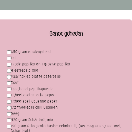
Benodigdheden
650 gram rundergehakt
1 ui
1 rode paprika en 1 groene paprika
4 eetlepels olie
Paar takjes platte peterselie
Zout
1 eetlepel paprikapoeder
1 theelepel zwarte peper
1 theelepel Cayenne peper
1/2 theelepel chili vlokken
Deeg
420 gram Schär bröt mix
190 gram Allergento basismeelmix wit (vervang eventueel met
Schär bröt)