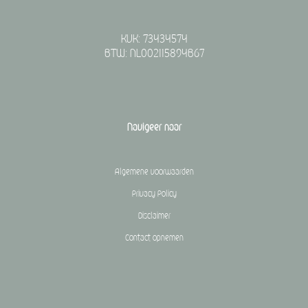
KVK: 73434574
BTW: NL002115894B67
Navigeer naar
Algemene voorwaarden
Privacy Policy
Disclaimer
Contact opnemen