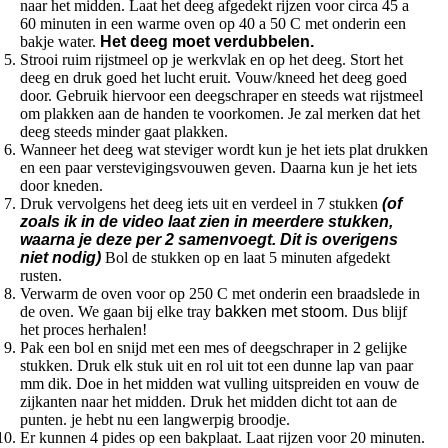
naar het midden. Laat het deeg afgedekt rijzen voor circa 45 a
60 minuten in een warme oven op 40 a 50 C met onderin een
bakje water.
Het deeg moet verdubbelen.
Strooi ruim rijstmeel op je werkvlak en op het deeg. Stort het
deeg en druk goed het lucht eruit. Vouw/kneed het deeg goed
door. Gebruik hiervoor een deegschraper en steeds wat rijstmeel
om plakken aan de handen te voorkomen. Je zal merken dat het
deeg steeds minder gaat plakken.
Wanneer het deeg wat steviger wordt kun je het iets plat drukken
en een paar verstevigingsvouwen geven. Daarna kun je het iets
door kneden.
Druk vervolgens het deeg iets uit en verdeel in 7 stukken
(of
zoals ik in de video laat zien in meerdere stukken,
waarna je deze per 2 samenvoegt. Dit is overigens
niet nodig)
Bol de stukken op en laat 5 minuten afgedekt
rusten.
Verwarm de oven voor op 250 C met onderin een braadslede in
de oven. We gaan bij elke tray
bakken met stoom
. Dus blijf
het proces herhalen!
Pak een bol en snijd met een mes of deegschraper in 2 gelijke
stukken. Druk elk stuk uit en rol uit tot een dunne lap van paar
mm dik. Doe in het midden wat vulling uitspreiden en vouw de
zijkanten naar het midden. Druk het midden dicht tot aan de
punten. je hebt nu een langwerpig broodje.
Er kunnen 4 pides op een bakplaat. Laat rijzen voor 20 minuten.