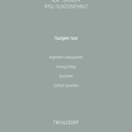
KVK: 73434574
BTW: NL002115894B67
Navigeer naar
Algemene voorwaarden
Privacy Policy
Disclaimer
Contact opnemen
Nieuwsbrief