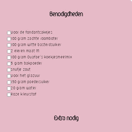
Benodigdheden
Voor de fondantcakejes
100 gram zachte roomboter
100 gram witte basterdsuiker
2 eieren maat M
100 gram Ouafae’s koekjesmeelmix
5 gram bakpoeder
snufje zout
Voor het glazuur
150 gram poedersuiker
20 gram water
Roze kleurstof
Extra nodig