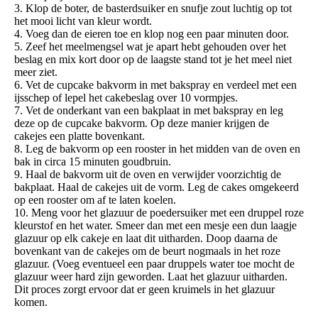
3. Klop de boter, de basterdsuiker en snufje zout luchtig op tot
het mooi licht van kleur wordt.
4. Voeg dan de eieren toe en klop nog een paar minuten door.
5. Zeef het meelmengsel wat je apart hebt gehouden over het
beslag en mix kort door op de laagste stand tot je het meel niet
meer ziet.
6. Vet de cupcake bakvorm in met bakspray en verdeel met een
ijsschep of lepel het cakebeslag over 10 vormpjes.
7. Vet de onderkant van een bakplaat in met bakspray en leg
deze op de cupcake bakvorm. Op deze manier krijgen de
cakejes een platte bovenkant.
8. Leg de bakvorm op een rooster in het midden van de oven en
bak in circa 15 minuten goudbruin.
9. Haal de bakvorm uit de oven en verwijder voorzichtig de
bakplaat. Haal de cakejes uit de vorm. Leg de cakes omgekeerd
op een rooster om af te laten koelen.
10. Meng voor het glazuur de poedersuiker met een druppel roze
kleurstof en het water. Smeer dan met een mesje een dun laagje
glazuur op elk cakeje en laat dit uitharden. Doop daarna de
bovenkant van de cakejes om de beurt nogmaals in het roze
glazuur. (Voeg eventueel een paar druppels water toe mocht de
glazuur weer hard zijn geworden. Laat het glazuur uitharden.
Dit proces zorgt ervoor dat er geen kruimels in het glazuur
komen.