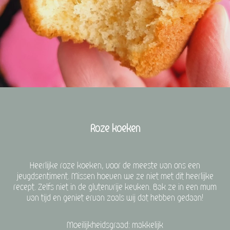
Roze koeken
Heerlijke roze koeken, voor de meeste van ons een
jeugdsentiment. Missen hoeven we ze niet met dit heerlijke
recept. Zelfs niet in de glutenvrije keuken. Bak ze in een mum
van tijd en geniet ervan zoals wij dat hebben gedaan!
Moeilijkheidsgraad: makkelijk